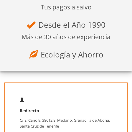
Tus pagos a salvo
Desde el Año 1990
Más de 30 años de experiencia
Ecología y Ahorro
Redirecto
C/ El Cano 9, 38612 El Médano, Granadilla de Abona,
Santa Cruz de Tenerife