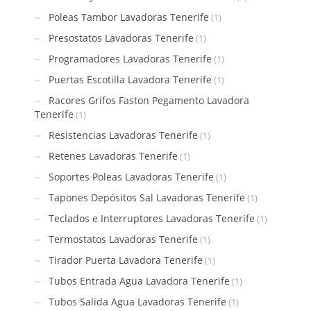
Poleas Tambor Lavadoras Tenerife
(1)
Presostatos Lavadoras Tenerife
(1)
Programadores Lavadoras Tenerife
(1)
Puertas Escotilla Lavadora Tenerife
(1)
Racores Grifos Faston Pegamento Lavadora
Tenerife
(1)
Resistencias Lavadoras Tenerife
(1)
Retenes Lavadoras Tenerife
(1)
Soportes Poleas Lavadoras Tenerife
(1)
Tapones Depósitos Sal Lavadoras Tenerife
(1)
Teclados e Interruptores Lavadoras Tenerife
(1)
Termostatos Lavadoras Tenerife
(1)
Tirador Puerta Lavadora Tenerife
(1)
Tubos Entrada Agua Lavadora Tenerife
(1)
Tubos Salida Agua Lavadoras Tenerife
(1)