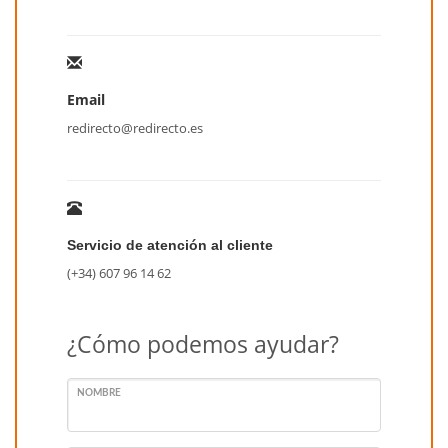
Email
redirecto@redirecto.es
Servicio de atención al cliente
(+34) 607 96 14 62
¿Cómo podemos ayudar?
NOMBRE