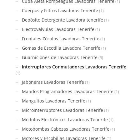
Cuba Aleta Rompeaguas Lavadoras Tenerife
(1)
Cuerpos y Filtros Lavadoras Tenerife
(1)
Depósito Detergente Lavadora tenerife
(1)
Electroválvulas Lavadoras Tenerife
(1)
Frontales Zócalos Lavadoras Tenerife
(1)
Gomas de Escotilla Lavadora Tenerife
(1)
Guarniciones de Lavadoras Tenerife
(3)
Interruptores Conmutadores Lavadoras Tenerife
(1)
Jaboneras Lavadoras Tenerife
(1)
Mandos Programadores Lavadoras Tenerife
(1)
Manguitos Lavadoras Tenerife
(1)
Microinterruptores Lavadoras Tenerife
(1)
Módulos Electrónicos Lavadoras Tenerife
(1)
Motobombas Cabezas Lavadoras Tenerife
(1)
Motores y Escobillas Lavadoras Tenerife
(1)