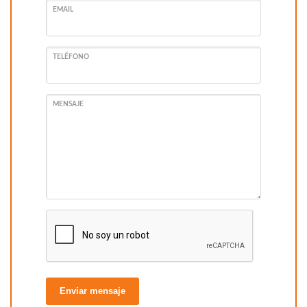
EMAIL
TELÉFONO
MENSAJE
Enviar mensaje