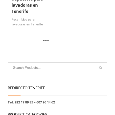
lavadoras en
Tenerife
Recambios para
lavadoras en Tenerife
REDIRECTO TENERIFE
Tel: 922 17 89 85 – 607 96 14 62
PRODUCT CATEGORIES