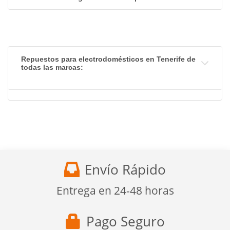
Repuestos para electrodomésticos en Tenerife de
todas las marcas:
Envío Rápido
Entrega en 24-48 horas
Pago Seguro