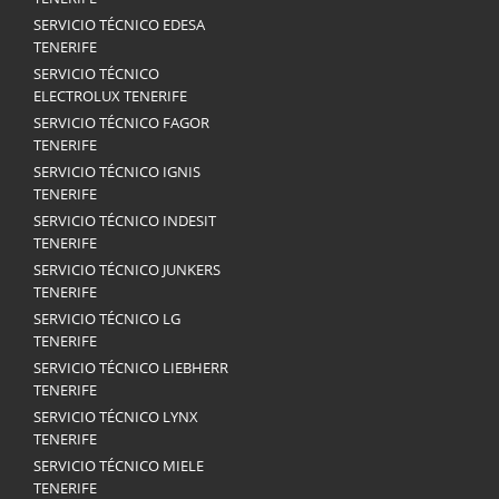
SERVICIO TÉCNICO EDESA
TENERIFE
SERVICIO TÉCNICO
ELECTROLUX TENERIFE
SERVICIO TÉCNICO FAGOR
TENERIFE
SERVICIO TÉCNICO IGNIS
TENERIFE
SERVICIO TÉCNICO INDESIT
TENERIFE
SERVICIO TÉCNICO JUNKERS
TENERIFE
SERVICIO TÉCNICO LG
TENERIFE
SERVICIO TÉCNICO LIEBHERR
TENERIFE
SERVICIO TÉCNICO LYNX
TENERIFE
SERVICIO TÉCNICO MIELE
TENERIFE