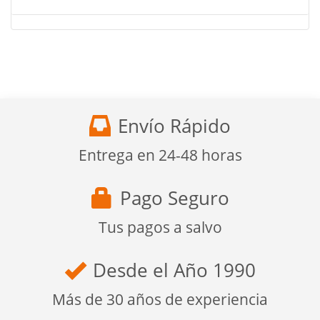
Envío Rápido
Entrega en 24-48 horas
Pago Seguro
Tus pagos a salvo
Desde el Año 1990
Más de 30 años de experiencia