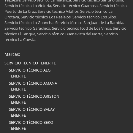
Tegueste, Servicio técnico La Matanza, Servicio técnico Santa Ursula,
Servicio técnico La Victoria, Servicio técnico Guamasa, Servicio técnico
Puerto de La Cruz, Servicio técnico Vilaflor, Servicio técnico La
Orotava, Servicio técnico Los Realejos, Servicio técnico Los Silos,
Servicio técnico La Guancha, Servicio técnico San Juan de La Rambla,
Servicio técnico Garachico, Servicio técnico Icod de Los Vinos, Servicio
técnico El Tanque, Servicio técnico Buenavista del Norte, Servicio
técnico La Cuesta,
Marcas:
SERVICIO TÉCNICO TENERIFE
SERVICIO TÉCNICO AEG
TENERIFE
SERVICIO TÉCNICO AMANA
TENERIFE
SERVICIO TÉCNICO ARISTON
TENERIFE
SERVICIO TÉCNICO BALAY
TENERIFE
SERVICIO TÉCNICO BEKO
TENERIFE