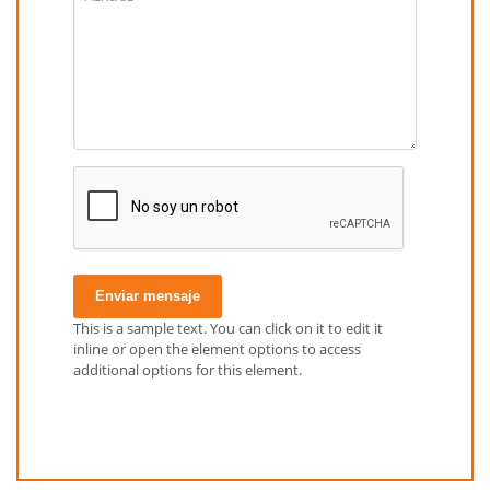
Enviar mensaje
This is a sample text. You can click on it to edit it
inline or open the element options to access
additional options for this element.