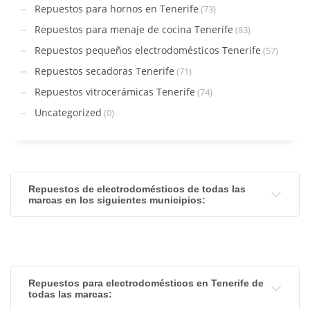
Repuestos para hornos en Tenerife
(73)
Repuestos para menaje de cocina Tenerife
(83)
Repuestos pequeños electrodomésticos Tenerife
(57)
Repuestos secadoras Tenerife
(71)
Repuestos vitrocerámicas Tenerife
(74)
Uncategorized
(0)
Repuestos de electrodomésticos de todas las
marcas en los siguientes municipios:
Repuestos para electrodomésticos en Tenerife de
todas las marcas: