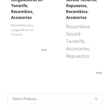
Tenerife,
Repuestos,
Recambios,
Recambios,
Accesorios
Accesorios
Recambios para
Recambios
congeladores en
Savoid
Tenerife
Tenerife,
Accesorios,
Repuestos