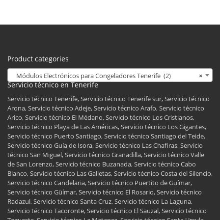
Product categories
Módulos Electrónicos para Congeladores Tenerife (2)
×
Servicio técnico en Tenerife
Servicio técnico Tenerife, Servicio técnico Tenerife sur, Servicio técnico
Arona, Servicio técnico Adeje, Servicio técnico Arafo, Servicio técnico
Arico, Servicio técnico El Médano, Servicio técnico Los Cristianos,
Servicio técnico Playa de Las Américas, Servicio técnico Los Gigantes,
Servicio técnico Puerto Santiago, Servicio técnico Santiago del Teide,
Servicio técnico Guía de Isora, Servicio técnico Las Chafiras, Servicio
técnico San Miguel, Servicio técnico Granadilla, Servicio técnico Valle
de San Lorenzo, Servicio técnico Buzanada, Servicio técnico Cabo
Blanco, Servicio técnico Las Galletas, Servicio técnico Costa del Silencio,
Servicio técnico Candelaria, Servicio técnico Puertito de Güímar,
Servicio técnico Güímar, Servicio técnico El Rosario, Servicio técnico
Radazul, Servicio técnico Santa Cruz, Servicio técnico La Laguna,
Servicio técnico Tacoronte, Servicio técnico El Sauzal, Servicio técnico