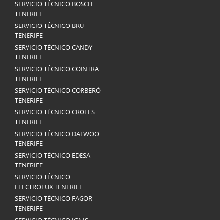
SERVICIO TÉCNICO BOSCH
TENERIFE
SERVICIO TÉCNICO BRU
TENERIFE
SERVICIO TÉCNICO CANDY
TENERIFE
SERVICIO TÉCNICO COINTRA
TENERIFE
SERVICIO TÉCNICO CORBERÓ
TENERIFE
SERVICIO TÉCNICO CROLLS
TENERIFE
SERVICIO TÉCNICO DAEWOO
TENERIFE
SERVICIO TÉCNICO EDESA
TENERIFE
SERVICIO TÉCNICO
ELECTROLUX TENERIFE
SERVICIO TÉCNICO FAGOR
TENERIFE