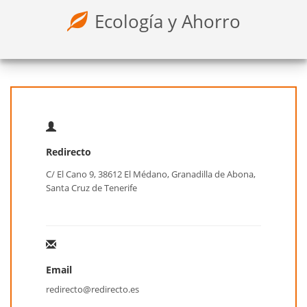
Ecología y Ahorro
Redirecto
C/ El Cano 9, 38612 El Médano, Granadilla de Abona,
Santa Cruz de Tenerife
Email
redirecto@redirecto.es