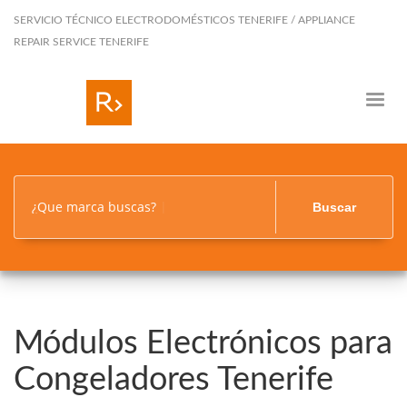
SERVICIO TÉCNICO ELECTRODOMÉSTICOS TENERIFE / APPLIANCE
REPAIR SERVICE TENERIFE
¿Que marca buscas?
Buscar
Módulos Electrónicos para
Congeladores Tenerife