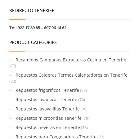
REDIRECTO TENERIFE
Tel: 922 17 89 85 – 607 96 14 62
PRODUCT CATEGORIES
Recambios Campanas Extractoras Cocina en Tenerife
(77)
Repuestos Calderas Termos Calentadores en Tenerife
(82)
Repuestos frigoríficos Tenerife
(77)
Repuestos lavadoras Tenerife
(74)
Repuestos lavavajillas Tenerife
(76)
Repuestos microondas Tenerife
(79)
Repuestos neveras en Tenerife
(78)
Repuestos para Congeladores Tenerife
(77)