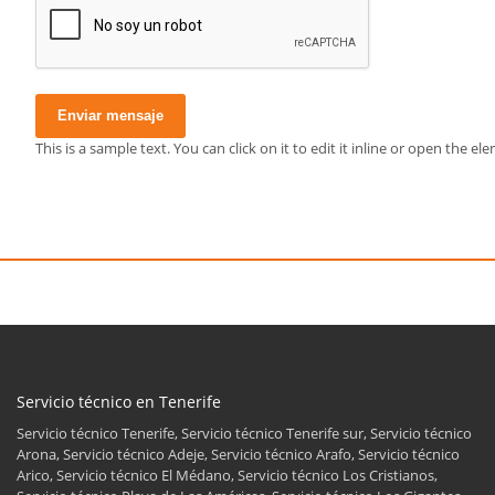
Enviar mensaje
This is a sample text. You can click on it to edit it inline or open the 
Servicio técnico en Tenerife
Servicio técnico Tenerife, Servicio técnico Tenerife sur, Servicio técnico
Arona, Servicio técnico Adeje, Servicio técnico Arafo, Servicio técnico
Arico, Servicio técnico El Médano, Servicio técnico Los Cristianos,