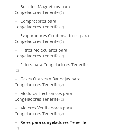
Burletes Magnéticos para
Congeladoras Tenerife
(2)
Compresores para
Congeladores Tenerife
(2)
Evaporadores Condensadores para
Congeladores Tenerife
(2)
Filtros Moleculares para
Congeladores Tenerife
(2)
Filtros para Congeladores Tenerife
(2)
Gases Obuses y Bandejas para
Congeladores Tenerife
(2)
Módulos Electrónicos para
Congeladores Tenerife
(2)
Motores Ventiladores para
Congeladores Tenerife
(2)
Relés para congeladores Tenerife
(2)