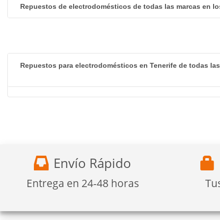
Repuestos de electrodomésticos de todas las marcas en lo
Repuestos para electrodomésticos en Tenerife de todas la
Envío Rápido
Entrega en 24-48 horas
Tu