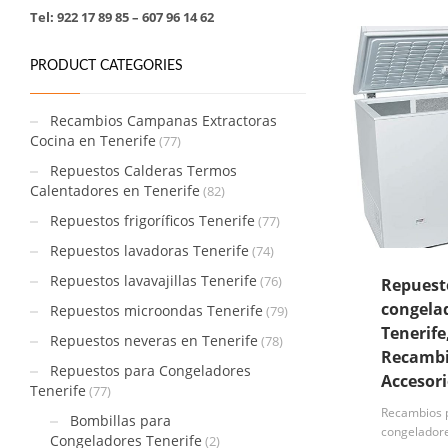
Tel: 922 17 89 85 – 607 96 14 62
PRODUCT CATEGORIES
Recambios Campanas Extractoras
Cocina en Tenerife
(77)
Repuestos Calderas Termos
Calentadores en Tenerife
(82)
Repuestos frigoríficos Tenerife
(77)
Repuestos lavadoras Tenerife
(74)
Repuestos lavavajillas Tenerife
(76)
Repuest
congela
Repuestos microondas Tenerife
(79)
Tenerife
Repuestos neveras en Tenerife
(78)
Recambi
Repuestos para Congeladores
Accesor
Tenerife
(77)
Recambios 
Bombillas para
congeladore
Congeladores Tenerife
(2)