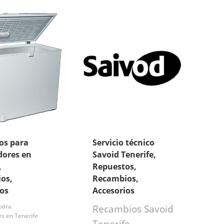
os para
Servicio técnico
dores en
Savoid Tenerife,
,
Repuestos,
os,
Recambios,
ios
Accesorios
para
Recambios Savoid
s en Tenerife