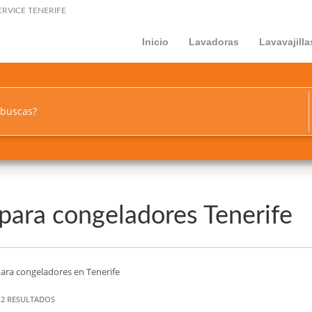
ERVICE TENERIFE
Inicio
Lavadoras
Lavavajilla
 buscas?
para congeladores Tenerife
para congeladores en Tenerife
2 RESULTADOS