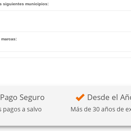
s siguientes municipios:
s marcas:
Pago Seguro
Desde el Añ
s pagos a salvo
Más de 30 años de e