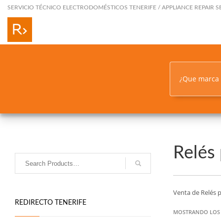
SERVICIO TÉCNICO ELECTRODOMÉSTICOS TENERIFE / APPLIANCE REPAIR S
¿Que marca
Relés 
Venta de Relés 
REDIRECTO TENERIFE
MOSTRANDO LOS 