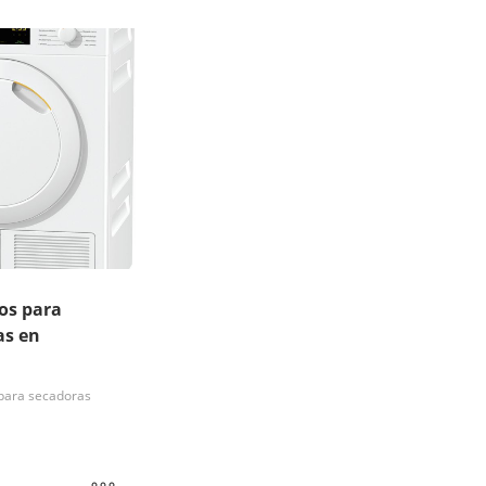
os para
as en
para secadoras