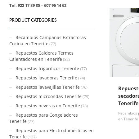
Tel: 922 17 89 85 – 607 96 14 62
PRODUCT CATEGORIES
Recambios Campanas Extractoras
Cocina en Tenerife
(77)
Repuestos Calderas Termos
Calentadores en Tenerife
(82)
Repuestos frigoríficos Tenerife
(77)
Repuestos lavadoras Tenerife
(74)
Repuestos lavavajillas Tenerife
(76)
Repuest
secador
Repuestos microondas Tenerife
(79)
Tenerife
Repuestos neveras en Tenerife
(78)
Recambios 
Repuestos para Congeladores
en Tenerife
Tenerife
(77)
Repuestos para Electrodomésticos en
Tenerife
(127)