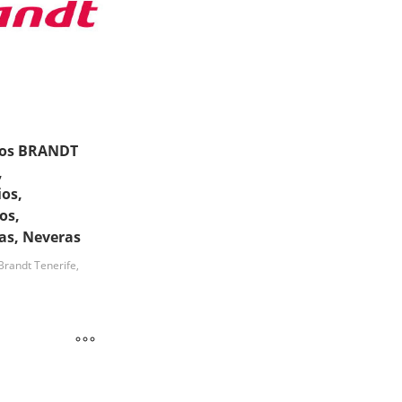
tos BRANDT
,
os,
os,
as, Neveras
randt Tenerife,