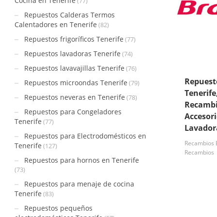
Cocina en Tenerife
(77)
Repuestos Calderas Termos
Calentadores en Tenerife
(82)
Repuestos frigoríficos Tenerife
(77)
Repuestos lavadoras Tenerife
(74)
Repuestos lavavajillas Tenerife
(76)
Repues
Repuestos microondas Tenerife
(79)
Tenerife
Repuestos neveras en Tenerife
(78)
Recambi
Repuestos para Congeladores
Accesori
Tenerife
(77)
Lavador
Repuestos para Electrodomésticos en
Recambios B
Tenerife
(127)
Recambios
Repuestos para hornos en Tenerife
(73)
Repuestos para menaje de cocina
Tenerife
(83)
Repuestos pequeños