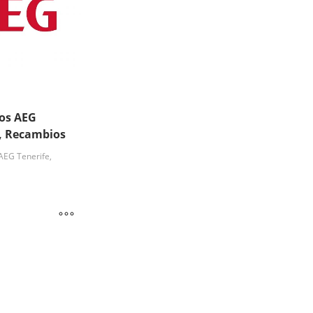
os AEG
e, Recambios
AEG Tenerife,