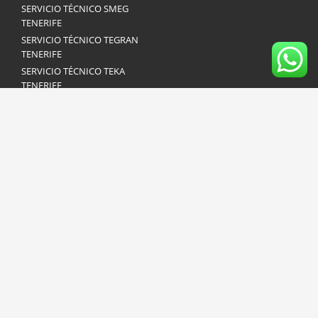
SERVICIO TÉCNICO SMEG
TENERIFE
SERVICIO TÉCNICO TEGRAN
TENERIFE
SERVICIO TÉCNICO TEKA
TENERIFE
SERVICIO TÉCNICO VAILLANT
TENERIFE
SERVICIO TÉCNICO
WHIRLPOOL TENERIFE
SERVICIO TÉCNICO ZANUSSI
TENERIFE
© 2018. All rights reserved. Redirecto.info - No representamos ninguna
marca de electrodomésticos y no somos servicio técnico oficial de
ninguna marca de electrodomésticos. Los logotipos utilizados en esta
página son propiedad de las distintas marcas.