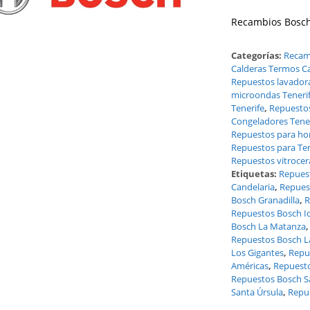
Recambios Bosch
Categorías:
Recam
Calderas Termos Ca
Repuestos lavadora
microondas Teneri
Tenerife
,
Repuestos
Congeladores Tener
Repuestos para hor
Repuestos para Ter
Repuestos vitrocer
Etiquetas:
Repues
Candelaria
,
Repues
Bosch Granadilla
,
R
Repuestos Bosch Ic
Bosch La Matanza
Repuestos Bosch La
Los Gigantes
,
Repu
Américas
,
Repuesto
Repuestos Bosch S
Santa Úrsula
,
Repu