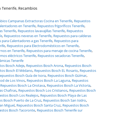
 Tenerife, Recambios
bios Campanas Extractoras Cocina en Tenerife
,
Repuestos
lentadores en Tenerife
,
Repuestos frigoríficos Tenerife
,
s Tenerife
,
Repuestos lavavajillas Tenerife
,
Repuestos
fe
,
Repuestos neveras en Tenerife
,
Repuestos para calderas
 para Calentadores a gas Tenerife
,
Repuestos para
ife
,
Repuestos para Electrodomésticos en Tenerife
,
nos en Tenerife
,
Repuestos para menaje de cocina Tenerife
,
mos eléctricos Tenerife
,
Repuestos secadoras Tenerife
,
ámicas Tenerife
tos Bosch Adeje
,
Repuestos Bosch Arona
,
Repuestos Bosch
tos Bosch El Médano
,
Repuestos Bosch EL Rosario
,
Repuestos
epuestos Bosch Guía de Isora
,
Repuestos Bosch Güímar
,
od de Los Vinos
,
Repuestos Bosch La Laguna
,
Repuestos
,
Repuestos Bosch La Orotava
,
Repuestos Bosch La Victoria
,
s Chafiras
,
Repuestos Bosch Los Cristianos
,
Repuestos Bosch
estos Bosch Los Realejos
,
Repuestos Bosch Playa de Las
s Bosch Puerto de La Cruz
,
Repuestos Bosch San Isidro
,
an Miguel
,
Repuestos Bosch Santa Cruz
,
Repuestos Bosch
estos Bosch Tacoronte
,
Repuestos Bosch Tenerife sur