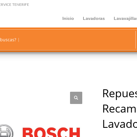
ERVICE TENERIFE
Inicio
Lavadoras
Lavavajilla
 buscas?
Repues
Recamb
Lavado