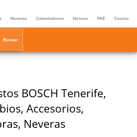
s
Neveras
Calentadores
Hornos
PAE
Cocina
Buscar
tos BOSCH Tenerife,
ios, Accesorios,
ras, Neveras