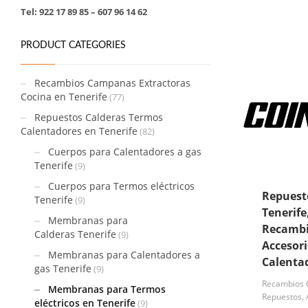
Tel: 922 17 89 85 – 607 96 14 62
PRODUCT CATEGORIES
Recambios Campanas Extractoras
Cocina en Tenerife
(77)
Repuestos Calderas Termos
Calentadores en Tenerife
(82)
Cuerpos para Calentadores a gas
Tenerife
(9)
Cuerpos para Termos eléctricos
Repuest
Tenerife
(9)
Tenerife
Membranas para
Recambi
Calderas Tenerife
(9)
Accesori
Membranas para Calentadores a
Calenta
gas Tenerife
(9)
Recambios C
Membranas para Termos
Repuestos, 
eléctricos en Tenerife
(9)