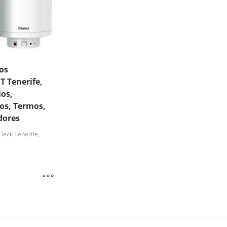
os
T Tenerife,
os,
os, Termos,
dores
leck Tenerife,