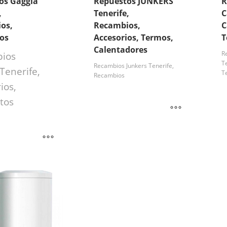
os Gaggia
Repuestos JUNKERS
R
,
Tenerife,
C
os,
Recambios,
C
ios
Accesorios, Termos,
T
Calentadores
R
ios
T
Recambios Junkers Tenerife,
Tenerife,
T
Recambios
ios,
tos