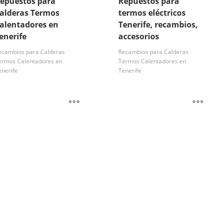
epuestos para
Repuestos para
alderas Termos
termos eléctricos
alentadores en
Tenerife, recambios,
enerife
accesorios
ecambios para Calderas
Recambios para Calderas
ermos Calentadores en
Termos Calentadores en
enerife
Tenerife