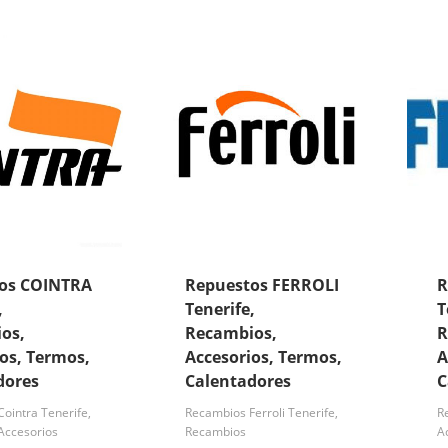
os COINTRA
Repuestos FERROLI
R
,
Tenerife,
T
os,
Recambios,
R
os, Termos,
Accesorios, Termos,
A
dores
Calentadores
C
ointra Tenerife,
Recambios Ferroli Tenerife,
R
Accesorios
Recambios
A