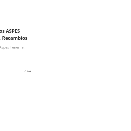
os ASPES
e, Recambios
spes Tenerife,