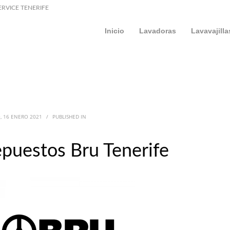
ERVICE TENERIFE
Inicio
Lavadoras
Lavavajilla
, 16 ENERO 2021
/
PUBLISHED IN
puestos Bru Tenerife