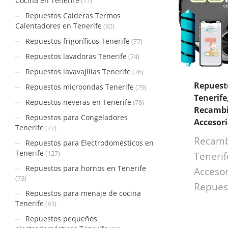
Cocina en Tenerife
(77)
Repuestos Calderas Termos
Calentadores en Tenerife
(82)
Repuestos frigoríficos Tenerife
(77)
Repuestos lavadoras Tenerife
(74)
Repuestos lavavajillas Tenerife
(76)
Repuest
Repuestos microondas Tenerife
(79)
Tenerife
Repuestos neveras en Tenerife
(78)
Recambi
Repuestos para Congeladores
Accesor
Tenerife
(77)
Recamb
Repuestos para Electrodomésticos en
Tenerife
(127)
Tenerif
Repuestos para hornos en Tenerife
Accesor
(73)
Repues
Repuestos para menaje de cocina
Tenerife
(83)
Repuestos pequeños