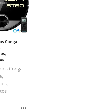
os Conga
,
os,
ios
ios Conga
e,
ios,
tos