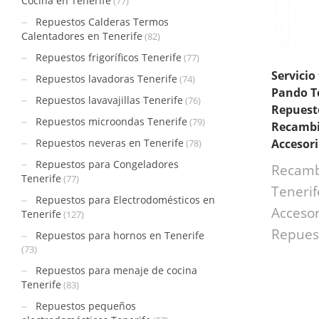
Cocina en Tenerife
(77)
Repuestos Calderas Termos
Calentadores en Tenerife
(82)
Repuestos frigoríficos Tenerife
(77)
Servicio
Repuestos lavadoras Tenerife
(74)
Pando Te
Repuestos lavavajillas Tenerife
(76)
Repuest
Repuestos microondas Tenerife
(79)
Recambi
Repuestos neveras en Tenerife
Accesor
(78)
Repuestos para Congeladores
Recamb
Tenerife
(77)
Tenerif
Repuestos para Electrodomésticos en
Accesor
Tenerife
(127)
Repues
Repuestos para hornos en Tenerife
(73)
Repuestos para menaje de cocina
Tenerife
(83)
Repuestos pequeños