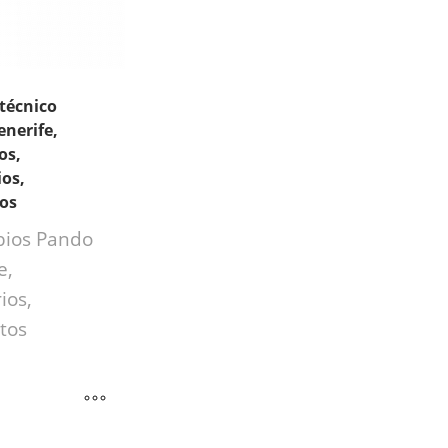
 técnico
nerife,
os,
os,
ios
ios Pando
e,
ios,
tos