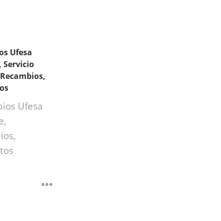
os Ufesa
, Servicio
 Recambios,
ios
ios Ufesa
e,
ios,
tos