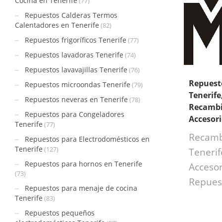
Cocina en Tenerife
(77)
Repuestos Calderas Termos
Calentadores en Tenerife
(82)
Repuestos frigoríficos Tenerife
(77)
Repuestos lavadoras Tenerife
(74)
Repuestos lavavajillas Tenerife
(76)
Repues
Repuestos microondas Tenerife
(79)
Tenerife
Repuestos neveras en Tenerife
(78)
Recambi
Repuestos para Congeladores
Accesor
Tenerife
(77)
Recam
Repuestos para Electrodomésticos en
Tenerife
(127)
Tenerif
Repuestos para hornos en Tenerife
Accesor
(73)
Repues
Repuestos para menaje de cocina
Tenerife
(83)
Repuestos pequeños