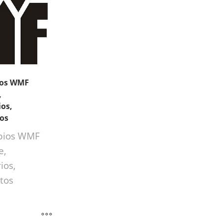
tos WMF
,
os,
ios
bios WMF
e,
ios,
tos