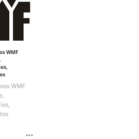
tos WMF
,
os,
ios
bios WMF
e,
ios,
tos