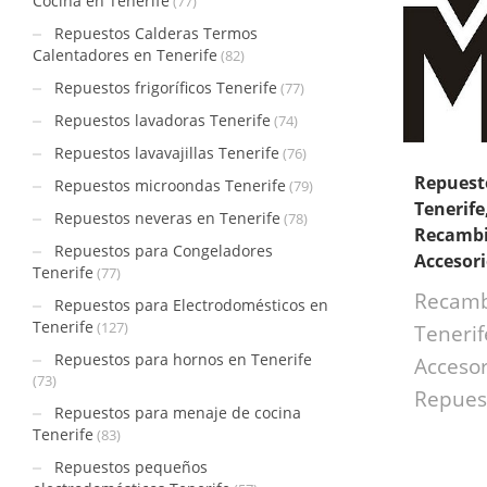
Cocina en Tenerife
(77)
Repuestos Calderas Termos
Calentadores en Tenerife
(82)
Repuestos frigoríficos Tenerife
(77)
Repuestos lavadoras Tenerife
(74)
Repuestos lavavajillas Tenerife
(76)
Repues
Repuestos microondas Tenerife
(79)
Tenerife
Repuestos neveras en Tenerife
(78)
Recambi
Repuestos para Congeladores
Accesor
Tenerife
(77)
Recam
Repuestos para Electrodomésticos en
Tenerife
(127)
Tenerif
Repuestos para hornos en Tenerife
Accesor
(73)
Repues
Repuestos para menaje de cocina
Tenerife
(83)
Repuestos pequeños