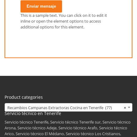
Enviar mensaje
This is a sample text. You can click on it to edit it
inline or open the element options to access
additional options for this element.
Product categories
Recambios Campanas Extractoras Cocina en Tenerife (77)
×
Servicio técnico en Tenerife
Servicio técnico Tenerife, Servicio técnico Tenerife sur, Servicio técnico
Arona, Servicio técnico Adeje, Servicio técnico Arafo, Servicio técnico
Arico, Servicio técnico El Médano, Servicio técnico Los Cristianos,