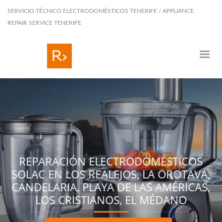
SERVICIO TÉCNICO ELECTRODOMÉSTICOS TENERIFE / APPLIANCE
REPAIR SERVICE TENERIFE
SO
CA