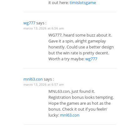
it out here:
timislotsgame
wg777
says :
marzo 13, 2026 at 6:56 am
WG777, heard some buzz about it.
Gave it a spin, alright gameplay
honestly. Could use a better design
but the win rate is pretty decent.
Worth a try maybe:
wg777
mnl63.con
says :
marzo 13, 2026 at 6:57 am
MNL63.con, just found it.
Registration bonus looks tempting.
Hope the games are as hot as the
bonus. Check it out if you feelin’
lucky:
mnl63.con