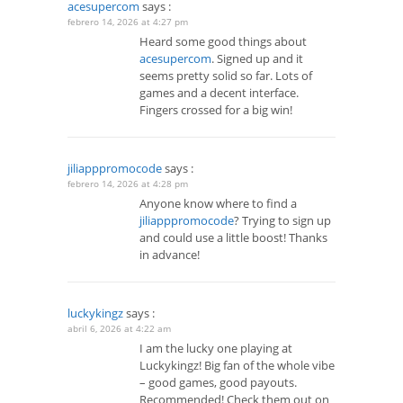
acesupercom
says :
febrero 14, 2026 at 4:27 pm
Heard some good things about
acesupercom
. Signed up and it
seems pretty solid so far. Lots of
games and a decent interface.
Fingers crossed for a big win!
jiliapppromocode
says :
febrero 14, 2026 at 4:28 pm
Anyone know where to find a
jiliapppromocode
? Trying to sign up
and could use a little boost! Thanks
in advance!
luckykingz
says :
abril 6, 2026 at 4:22 am
I am the lucky one playing at
Luckykingz! Big fan of the whole vibe
– good games, good payouts.
Recommended! Check them out on