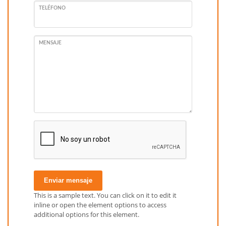
TELÉFONO
MENSAJE
Enviar mensaje
This is a sample text. You can click on it to edit it
inline or open the element options to access
additional options for this element.