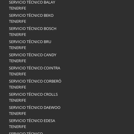
SERVICIO TÉCNICO BALAY
TENERIFE
SERVICIO TÉCNICO BEKO
TENERIFE
SERVICIO TÉCNICO BOSCH
TENERIFE
SERVICIO TÉCNICO BRU
TENERIFE
SERVICIO TÉCNICO CANDY
TENERIFE
SERVICIO TÉCNICO COINTRA
TENERIFE
SERVICIO TÉCNICO CORBERÓ
TENERIFE
SERVICIO TÉCNICO CROLLS
TENERIFE
SERVICIO TÉCNICO DAEWOO
TENERIFE
SERVICIO TÉCNICO EDESA
TENERIFE
SERVICIO TÉCNICO