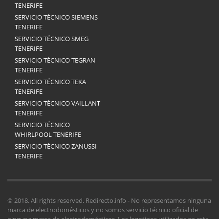
TENERIFE
SERVICIO TÉCNICO SIEMENS
TENERIFE
SERVICIO TÉCNICO SMEG
TENERIFE
SERVICIO TÉCNICO TEGRAN
TENERIFE
SERVICIO TÉCNICO TEKA
TENERIFE
SERVICIO TÉCNICO VAILLANT
TENERIFE
SERVICIO TÉCNICO
WHIRLPOOL TENERIFE
SERVICIO TÉCNICO ZANUSSI
TENERIFE
© 2018. All rights reserved. Redirecto.info - No representamos ninguna
marca de electrodomésticos y no somos servicio técnico oficial de