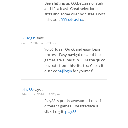
Been hitting up 666betcasino lately,
and it’s a blast. Great selection of
slots and some killer bonuses. Don’t
miss out:
666betcasino
.
56jllogin
says :
enero 2, 2026 at 3:23 am
Yo 56jllogin! Quick and easy login
process. Easy navigation, and the
games are super fun. I like the quick
payouts from this site, too Check it
out See
56jllogin
for yourself.
play88
says :
febrero 14, 2026 at 4:27 pm
Play88 is pretty awesome! Lots of
different games. The interface is
slick, I dig it.
play88