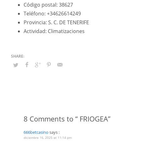
Código postal: 38627
Teléfono: +34626614249
Provincia: S. C. DE TENERIFE
Actividad: Climatizaciones
8 Comments to “ FRIOGEA”
666betcasino
says :
diciembre 16, 2025 at 11:14 pm