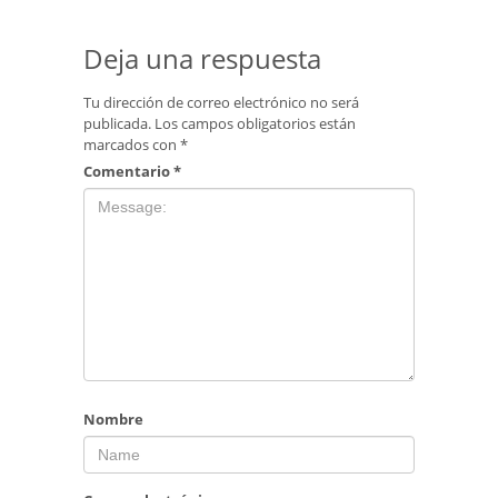
Deja una respuesta
Tu dirección de correo electrónico no será
publicada.
Los campos obligatorios están
marcados con
*
Comentario
*
Nombre