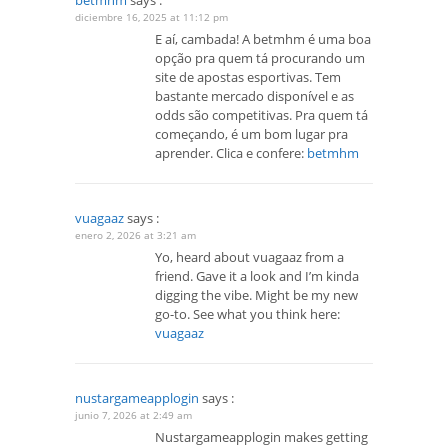
betmhm
says :
diciembre 16, 2025 at 11:12 pm
E aí, cambada! A betmhm é uma boa
opção pra quem tá procurando um
site de apostas esportivas. Tem
bastante mercado disponível e as
odds são competitivas. Pra quem tá
começando, é um bom lugar pra
aprender. Clica e confere:
betmhm
vuagaaz
says :
enero 2, 2026 at 3:21 am
Yo, heard about vuagaaz from a
friend. Gave it a look and I’m kinda
digging the vibe. Might be my new
go-to. See what you think here:
vuagaaz
nustargameapplogin
says :
junio 7, 2026 at 2:49 am
Nustargameapplogin makes getting