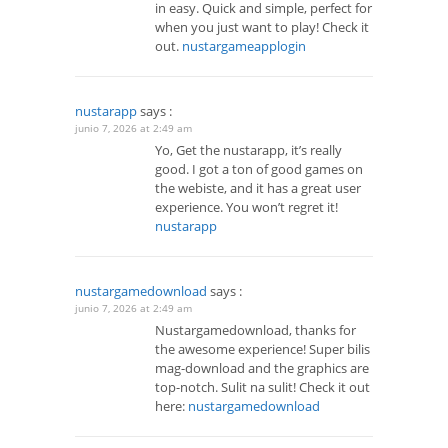
in easy. Quick and simple, perfect for
when you just want to play! Check it
out.
nustargameapplogin
nustarapp
says :
junio 7, 2026 at 2:49 am
Yo, Get the nustarapp, it’s really
good. I got a ton of good games on
the webiste, and it has a great user
experience. You won’t regret it!
nustarapp
nustargamedownload
says :
junio 7, 2026 at 2:49 am
Nustargamedownload, thanks for
the awesome experience! Super bilis
mag-download and the graphics are
top-notch. Sulit na sulit! Check it out
here:
nustargamedownload