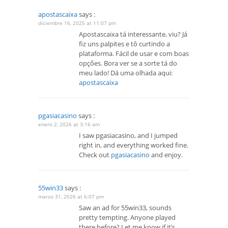
apostascaixa
says :
diciembre 16, 2025 at 11:07 pm
Apostascaixa tá interessante, viu? Já
fiz uns palpites e tô curtindo a
plataforma. Fácil de usar e com boas
opções. Bora ver se a sorte tá do
meu lado! Dá uma olhada aqui:
apostascaixa
pgasiacasino
says :
enero 2, 2026 at 3:16 am
I saw pgasiacasino, and I jumped
right in, and everything worked fine.
Check out
pgasiacasino
and enjoy.
55win33
says :
marzo 31, 2026 at 6:07 pm
Saw an ad for 55win33, sounds
pretty tempting. Anyone played
there before? Let me know if it’s