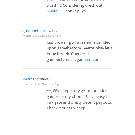
worth it! Considering check out
55win33
. Thanks guys!
gamebetcom
says :
marzo 31, 2026 at 6:07 pm
Just browsing what’s new, stumbled
upon gamebetcom. Seems okay let’s
hope it work. Check out
gamebetcom at:
gamebetcom
88vinapp
says :
marzo 31, 2026 at 6:07 pm
Yo, 88vinapp is my go-to for quick
games on my phone. Easy peasy to
navigate and pretty decent payouts.
Check it out
88vinapp
.