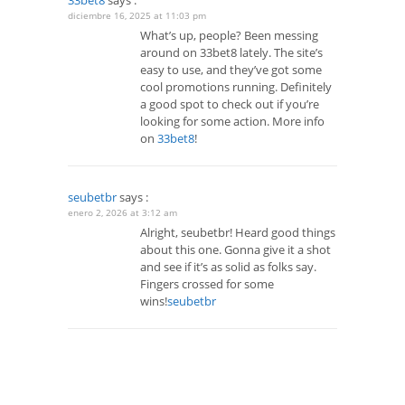
33bet8
says :
diciembre 16, 2025 at 11:03 pm
What’s up, people? Been messing
around on 33bet8 lately. The site’s
easy to use, and they’ve got some
cool promotions running. Definitely
a good spot to check out if you’re
looking for some action. More info
on
33bet8
!
seubetbr
says :
enero 2, 2026 at 3:12 am
Alright, seubetbr! Heard good things
about this one. Gonna give it a shot
and see if it’s as solid as folks say.
Fingers crossed for some
wins!
seubetbr