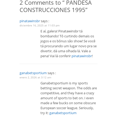
2 Comments to “ PANDESA
CONSTRUCCIONES 1995”
pinatawinsbr
says :
diciembre 16, 2025 at 11:03 pm
E aí, galera! Pinatawinsbr tá
bombando! Tô curtindo demais os
jogos e os bônus são show! Se você
tá procurando um lugar novo pra se
divertir, dá uma olhada lá. Vale a
pena! Vai lá conferir
pinatawinsbr
!
ganabetsportium
says :
enero 2, 2026 at 3:12 am
Ganabetsportium is my sports
betting secret weapon. The odds are
competitive, and they have a crazy
amount of sports to bet on. I even
made a few bucks on some obscure
European soccer league. Seriously,
try it:
ganabetsportium