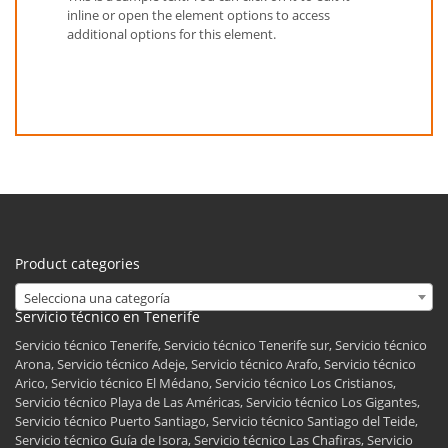
inline or open the element options to access
additional options for this element.
Product categories
Selecciona una categoría
Servicio técnico en Tenerife
Servicio técnico Tenerife, Servicio técnico Tenerife sur, Servicio técnico
Arona, Servicio técnico Adeje, Servicio técnico Arafo, Servicio técnico
Arico, Servicio técnico El Médano, Servicio técnico Los Cristianos,
Servicio técnico Playa de Las Américas, Servicio técnico Los Gigantes,
Servicio técnico Puerto Santiago, Servicio técnico Santiago del Teide,
Servicio técnico Guía de Isora, Servicio técnico Las Chafiras, Servicio