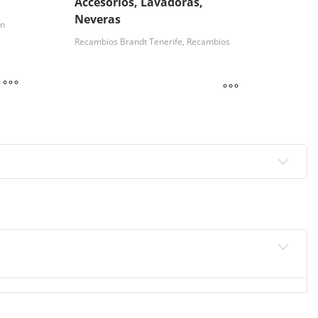
Accesorios, Lavadoras,
Neveras
en
Recambios Brandt Tenerife, Recambios