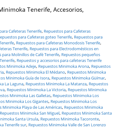
inimoka Tenerife, Accesorios,
 para Cafeteras Tenerife
,
Repuestos para Cafeteras
epuestos para Cafeteras goteo Tenerife
,
Repuestos para
Tenerife
,
Repuestos para Cafeteras Monodosis Tenerife
,
eteras Tenerife
,
Repuestos para Electrodomésticos en
 para Molinillos de Café Tenerife
,
Repuestos pequeños
Tenerife
,
Repuestos y accesorios para cafeteras Tenerife
tos Minimoka Adeje
,
Repuestos Minimoka Arona
,
Repuestos
ia
,
Repuestos Minimoka El Médano
,
Repuestos Minimoka
os Minimoka Guía de Isora
,
Repuestos Minimoka Güímar
,
ka La Laguna
,
Repuestos Minimoka La Matanza
,
Repuestos
ava
,
Repuestos Minimoka La Victoria
,
Repuestos Minimoka
stos Minimoka Las Galletas
,
Repuestos Minimoka Los
os Minimoka Los Gigantes
,
Repuestos Minimoka Los
s Minimoka Playa de Las Américas
,
Repuestos Minimoka
Repuestos Minimoka San Miguel
,
Repuestos Minimoka Santa
nimoka Santa Ursula
,
Repuestos Minimoka Tacoronte
,
a Tenerife sur
,
Repuestos Minimoka Valle de San Lorenzo