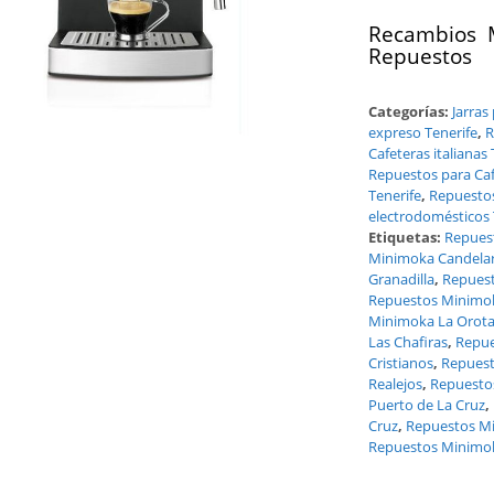
Recambios M
Repuestos
Categorías:
Jarras
expreso Tenerife
,
R
Cafeteras italianas 
Repuestos para Caf
Tenerife
,
Repuestos
electrodomésticos 
Etiquetas:
Repues
Minimoka Candelar
Granadilla
,
Repuest
Repuestos Minimo
Minimoka La Orot
Las Chafiras
,
Repue
Cristianos
,
Repuest
Realejos
,
Repuesto
Puerto de La Cruz
,
Cruz
,
Repuestos Mi
Repuestos Minimok