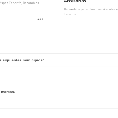
Accesorios
Aspes Tenerife, Recambios
Recambios para planchas sin cable 
Tenerife
s siguientes municipios:
s marcas: