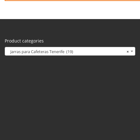
Product categories
Jarras para Cafeteras Tenerife (19)
×