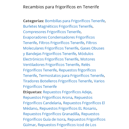
Recambios para frigoríficos en Tenerife
Categorías:
Bombillas para Frigoríficos Tenerife
,
Burletes Magnéticos Frigoríficos Tenerife
,
Compresores Frigoríficos Tenerife
,
Evaporadores Condensadores Frigoríficos
Tenerife
,
Filtros Frigoríficos Tenerife
,
Filtros
Moleculares Frigoríficos Tenerife
,
Gases Obuses
y Bandejas Frigoríficos Tenerife
,
Módulos
Electrónicos Frigoríficos Tenerife
,
Motores
Ventiladores Frigoríficos Tenerife
,
Relés
Frigoríficos Tenerife
,
Repuestos frigoríficos
Tenerife
,
Termostatos para Frigoríficos Tenerife
,
Tiradores Botelleros Frigoríficos Tenerife
,
Varios
Frigoríficos Tenerife
Etiquetas:
Repuestos Frigoríficos Adeje
,
Repuestos Frigoríficos Arona
,
Repuestos
Frigoríficos Candelaria
,
Repuestos Frigoríficos El
Médano
,
Repuestos Frigoríficos EL Rosario
,
Repuestos Frigoríficos Granadilla
,
Repuestos
Frigoríficos Guía de Isora
,
Repuestos Frigoríficos
Güímar
,
Repuestos Frigoríficos Icod de Los