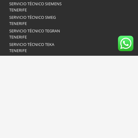
SERVICIO TÉCNICO SIEMENS
TENERIFE
SERVICIO TÉCNICO SMEG
TENERIFE
SERVICIO TÉCNICO TEGRAN
TENERIFE
SERVICIO TÉCNICO TEKA
TENERIFE
SERVICIO TÉCNICO VAILLANT
TENERIFE
SERVICIO TÉCNICO
WHIRLPOOL TENERIFE
SERVICIO TÉCNICO ZANUSSI
TENERIFE
© 2018. All rights reserved. Redirecto.info - No representamos ninguna
marca de electrodomésticos y no somos servicio técnico oficial de
ninguna marca de electrodomésticos. Los logotipos utilizados en esta
página son propiedad de las distintas marcas.