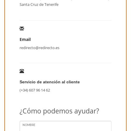
Santa Cruz de Tenerife
Email
redirecto@redirecto.es
Servicio de atención al cliente
(+34) 607 96 14 62
¿Cómo podemos ayudar?
NOMBRE