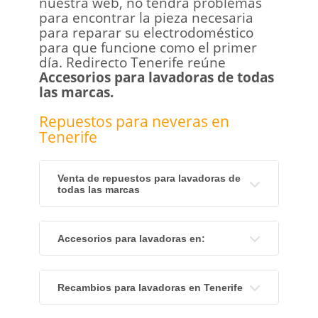
nuestra web, no tendrá problemas
para encontrar la pieza necesaria
para reparar su electrodoméstico
para que funcione como el primer
día. Redirecto Tenerife reúne
Accesorios para lavadoras
de todas
las marcas.
Repuestos para neveras en
Tenerife
Venta de repuestos para lavadoras de
todas las marcas
Accesorios para lavadoras en:
Recambios para lavadoras en Tenerife