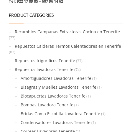
Tel: 922 17 89 85 – 607 96 14 62
PRODUCT CATEGORIES
Recambios Campanas Extractoras Cocina en Tenerife
(77)
Repuestos Calderas Termos Calentadores en Tenerife
(82)
Repuestos frigoríficos Tenerife
(77)
Repuestos lavadoras Tenerife
(74)
Amortiguadores Lavadoras Tenerife
(1)
Bisagras y Muelles Lavadoras Tenerife
(1)
Blocapuertas Lavadoras Tenerife
(1)
Bombas Lavadora Tenerife
(1)
Bridas Goma Escotilla Lavadora Tenerife
(1)
Condensadores Lavadoras Tenerife
(1)
Correas Lavadoras Tenerife
(1)