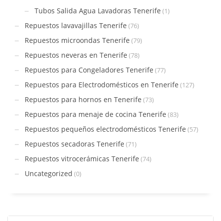
Tubos Salida Agua Lavadoras Tenerife
(1)
Repuestos lavavajillas Tenerife
(76)
Repuestos microondas Tenerife
(79)
Repuestos neveras en Tenerife
(78)
Repuestos para Congeladores Tenerife
(77)
Repuestos para Electrodomésticos en Tenerife
(127)
Repuestos para hornos en Tenerife
(73)
Repuestos para menaje de cocina Tenerife
(83)
Repuestos pequeños electrodomésticos Tenerife
(57)
Repuestos secadoras Tenerife
(71)
Repuestos vitrocerámicas Tenerife
(74)
Uncategorized
(0)