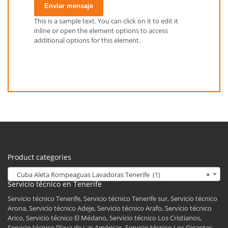
Enviar mensaje
This is a sample text. You can click on it to edit it
inline or open the element options to access
additional options for this element.
Product categories
Cuba Aleta Rompeaguas Lavadoras Tenerife (1)
×
Servicio técnico en Tenerife
Servicio técnico Tenerife, Servicio técnico Tenerife sur, Servicio técnico
Arona, Servicio técnico Adeje, Servicio técnico Arafo, Servicio técnico
Arico, Servicio técnico El Médano, Servicio técnico Los Cristianos,
Servicio técnico Playa de Las Américas, Servicio técnico Los Gigantes,