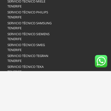
SERVICIO TÉCNICO MIELE
TENERIFE
SERVICIO TÉCNICO PHILIPS
TENERIFE
SERVICIO TÉCNICO SAMSUNG
TENERIFE
SERVICIO TÉCNICO SIEMENS
TENERIFE
SERVICIO TÉCNICO SMEG
TENERIFE
SERVICIO TÉCNICO TEGRAN
TENERIFE
SERVICIO TÉCNICO TEKA
TENERIFE
SERVICIO TÉCNICO VAILLANT
TENERIFE
SERVICIO TÉCNICO
WHIRLPOOL TENERIFE
SERVICIO TÉCNICO ZANUSSI
TENERIFE