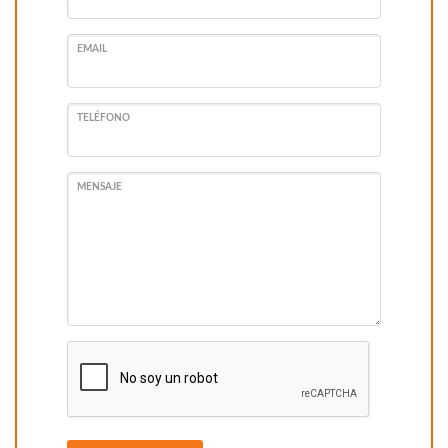
EMAIL
TELÉFONO
MENSAJE