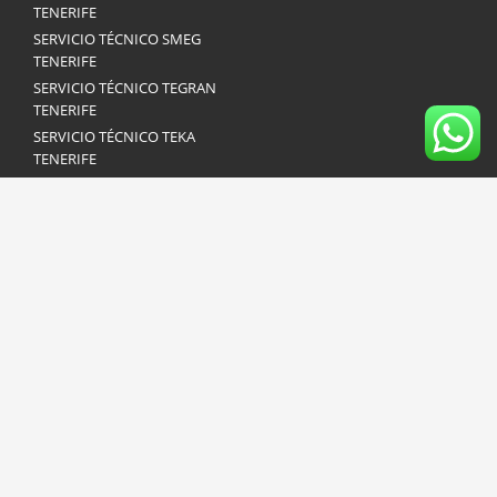
TENERIFE
SERVICIO TÉCNICO SMEG
TENERIFE
SERVICIO TÉCNICO TEGRAN
TENERIFE
SERVICIO TÉCNICO TEKA
TENERIFE
SERVICIO TÉCNICO VAILLANT
TENERIFE
SERVICIO TÉCNICO
WHIRLPOOL TENERIFE
SERVICIO TÉCNICO ZANUSSI
TENERIFE
© 2018. All rights reserved. Redirecto.info - No representamos ninguna
marca de electrodomésticos y no somos servicio técnico oficial de
ninguna marca de electrodomésticos. Los logotipos utilizados en esta
página son propiedad de las distintas marcas.