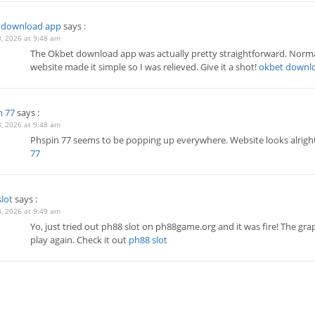
 download app
says :
, 2026 at 9:48 am
The Okbet download app was actually pretty straightforward. Normally
website made it simple so I was relieved. Give it a shot!
okbet downl
n 77
says :
, 2026 at 9:48 am
Phspin 77 seems to be popping up everywhere. Website looks alright, I
77
lot
says :
, 2026 at 9:49 am
Yo, just tried out ph88 slot on ph88game.org and it was fire! The grap
play again. Check it out
ph88 slot