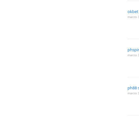
okbet
marzo 3
phspi
marzo 3
ph88 s
marzo 3