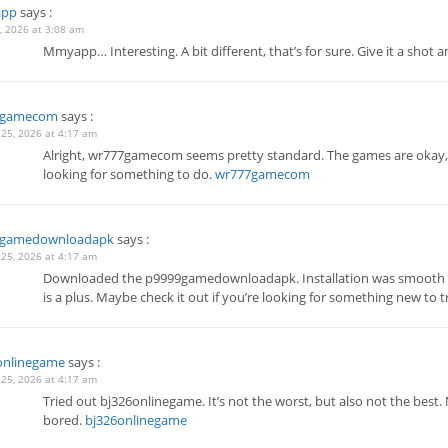
pp
says :
, 2026 at 3:08 am
Mmyapp… Interesting. A bit different, that’s for sure. Give it a shot
7gamecom
says :
 25, 2026 at 4:17 am
Alright, wr777gamecom seems pretty standard. The games are okay, no
looking for something to do.
wr777gamecom
9gamedownloadapk
says :
 25, 2026 at 4:17 am
Downloaded the p9999gamedownloadapk. Installation was smooth and s
is a plus. Maybe check it out if you’re looking for something new to t
onlinegame
says :
 25, 2026 at 4:17 am
Tried out bj326onlinegame. It’s not the worst, but also not the best. M
bored.
bj326onlinegame