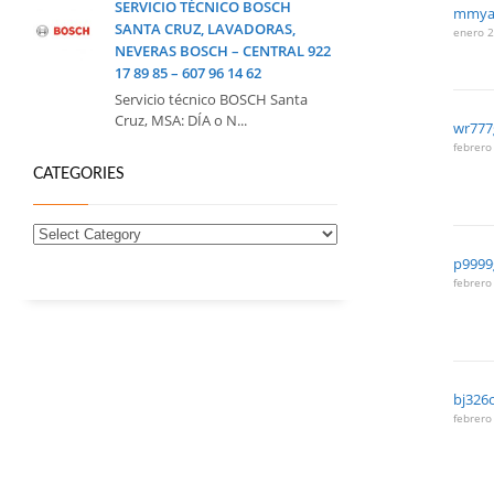
SERVICIO TÉCNICO BOSCH
mmya
SANTA CRUZ, LAVADORAS,
enero 2
NEVERAS BOSCH – CENTRAL 922
17 89 85 – 607 96 14 62
Servicio técnico BOSCH Santa
Cruz, MSA: DÍA o N...
wr77
febrero
CATEGORIES
p999
febrero
bj326
febrero