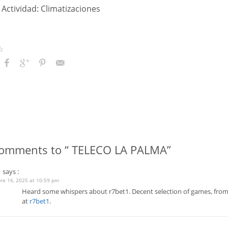
Actividad: Climatizaciones
omments to “ TELECO LA PALMA”
1
says :
re 16, 2025 at 10:59 pm
Heard some whispers about r7bet1. Decent selection of games, from 
at
r7bet1
.