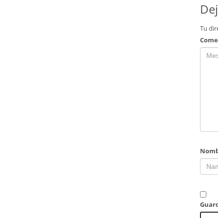
Dej
Tu dir
Come
Nomb
Guard