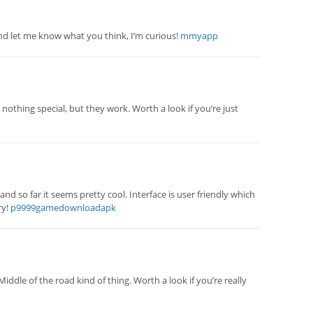
 and let me know what you think, I’m curious!
mmyapp
thing special, but they work. Worth a look if you’re just
o far it seems pretty cool. Interface is user friendly which
ry!
p9999gamedownloadapk
iddle of the road kind of thing. Worth a look if you’re really