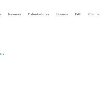
s
Neveras
Calentadores
Hornos
PAE
Cocina
RIFE