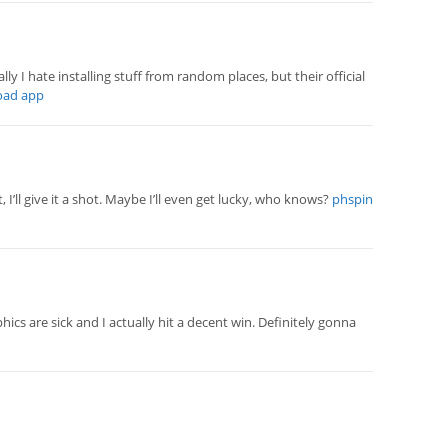
 I hate installing stuff from random places, but their official
oad app
’ll give it a shot. Maybe I’ll even get lucky, who knows?
phspin
hics are sick and I actually hit a decent win. Definitely gonna