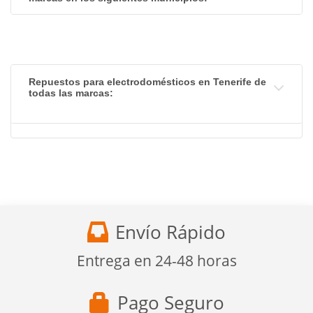
Repuestos para electrodomésticos en Tenerife de
todas las marcas:
Envío Rápido
Entrega en 24-48 horas
Pago Seguro