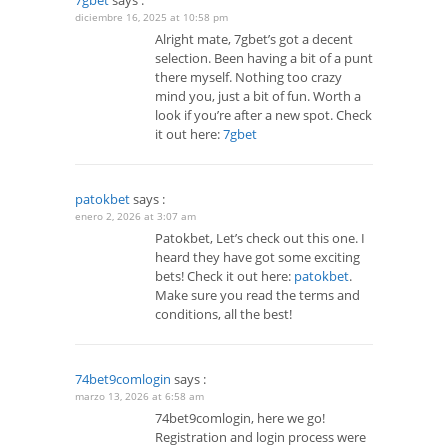
7gbet
says :
diciembre 16, 2025 at 10:58 pm
Alright mate, 7gbet’s got a decent
selection. Been having a bit of a punt
there myself. Nothing too crazy
mind you, just a bit of fun. Worth a
look if you’re after a new spot. Check
it out here:
7gbet
patokbet
says :
enero 2, 2026 at 3:07 am
Patokbet, Let’s check out this one. I
heard they have got some exciting
bets! Check it out here:
patokbet
.
Make sure you read the terms and
conditions, all the best!
74bet9comlogin
says :
marzo 13, 2026 at 6:58 am
74bet9comlogin, here we go!
Registration and login process were