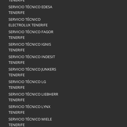
TENERIFE
SERVICIO TÉCNICO EDESA
TENERIFE
SERVICIO TÉCNICO
ELECTROLUX TENERIFE
SERVICIO TÉCNICO FAGOR
TENERIFE
SERVICIO TÉCNICO IGNIS
TENERIFE
SERVICIO TÉCNICO INDESIT
TENERIFE
SERVICIO TÉCNICO JUNKERS
TENERIFE
SERVICIO TÉCNICO LG
TENERIFE
SERVICIO TÉCNICO LIEBHERR
TENERIFE
SERVICIO TÉCNICO LYNX
TENERIFE
SERVICIO TÉCNICO MIELE
TENERIFE