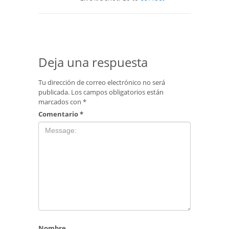
Deja una respuesta
Tu dirección de correo electrónico no será
publicada.
Los campos obligatorios están
marcados con
*
Comentario
*
Nombre