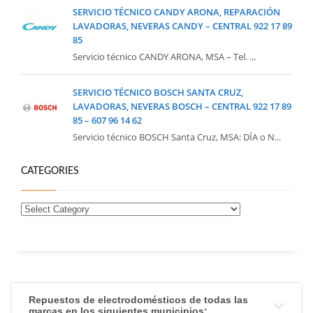
SERVICIO TÉCNICO CANDY ARONA, REPARACIÓN
LAVADORAS, NEVERAS CANDY – CENTRAL 922 17 89
85
Servicio técnico CANDY ARONA, MSA – Tel. ...
SERVICIO TÉCNICO BOSCH SANTA CRUZ,
LAVADORAS, NEVERAS BOSCH – CENTRAL 922 17 89
85 – 607 96 14 62
Servicio técnico BOSCH Santa Cruz, MSA: DÍA o N...
CATEGORIES
Repuestos de electrodomésticos de todas las
marcas en los siguientes municipios: