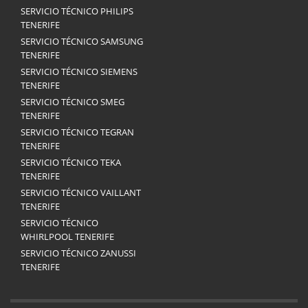
SERVICIO TÉCNICO PHILIPS
TENERIFE
SERVICIO TÉCNICO SAMSUNG
TENERIFE
SERVICIO TÉCNICO SIEMENS
TENERIFE
SERVICIO TÉCNICO SMEG
TENERIFE
SERVICIO TÉCNICO TEGRAN
TENERIFE
SERVICIO TÉCNICO TEKA
TENERIFE
SERVICIO TÉCNICO VAILLANT
TENERIFE
SERVICIO TÉCNICO
WHIRLPOOL TENERIFE
SERVICIO TÉCNICO ZANUSSI
TENERIFE